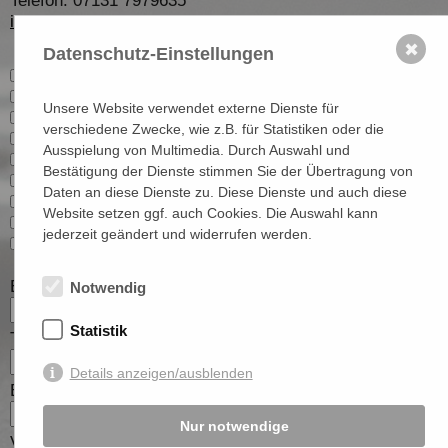
Telefon: 07131 7979635
info@era-hn.de
✖
Datenschutz-Einstellungen
Geschwindigkeitsmessungen
DatenVorbereitung
Unsere Website verwendet externe Dienste für
Mobile Messanlagen
verschiedene Zwecke, wie z.B. für Statistiken oder die
Enforcement Trailer
Ausspielung von Multimedia. Durch Auswahl und
Stationäre Messanlagen
Bestätigung der Dienste stimmen Sie der Übertragung von
Geschwindigkeitsanzeigen
Daten an diese Dienste zu. Diese Dienste und auch diese
Verkehrszählgeräte
Website setzen ggf. auch Cookies. Die Auswahl kann
Mobile Datenerfassung
jederzeit geändert und widerrufen werden.
Consulting
E-Mail
Notwendig
Statistik
Telefon
Details anzeigen/ausblenden
Behörde
Nur notwendige
Vorname