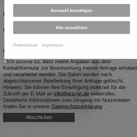
Auswahl bestätigen
Nachname
Alle auswählen
Ort
Datenschutz
Impressum
Pflichtfelder sind mit einem * gekennzeichnet.
Ich stimme zu, dass meine Angaben aus dem
Kontaktformular zur Beantwortung meiner Anfrage erhoben
und verarbeitet werden. Die Daten werden nach
abgeschlossener Bearbeitung Ihrer Anfrage gelöscht.
Hinweis: Sie können Ihre Einwilligung jederzeit für die
Zukunft per E-Mail an
info@era-hn.de
widerrufen.
Detaillierte Informationen zum Umgang mit Nutzerdaten
finden Sie in unserer
Datenschutzerklärung
.
Abschicken